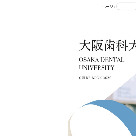
ページ
：