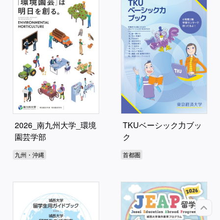
2026_南九州大学_環境
TKUベーシック力ブッ
園芸学部
ク
九州・沖縄
首都圏